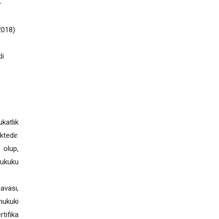
–
2018)
li
katlık
tedir.
olup,
hukuku
avası,
hukuki
tifika