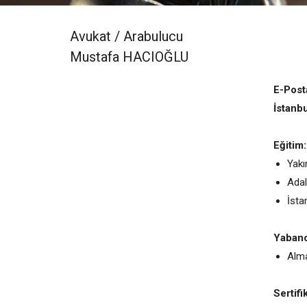
Avukat / Arabulucu
Mustafa HACIOĞLU
E-Post
İstanb
Eğitim:
Yakı
Adal
İsta
Yabancı
Alma
Sertifi